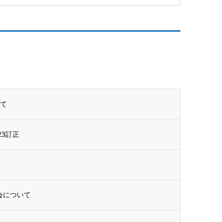
いて
3訂正
会について