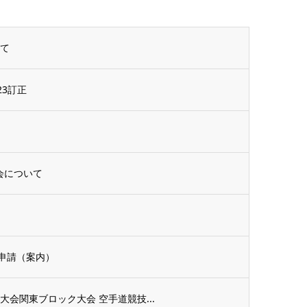
いて
3訂正
会について
申請（案内）
会関東ブロック大会 空手道競技...