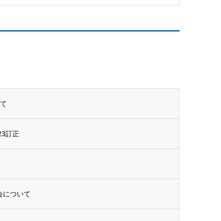
いて
3訂正
会について