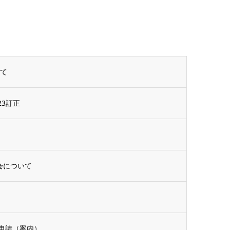
いて
3訂正
会について
申請（案内）