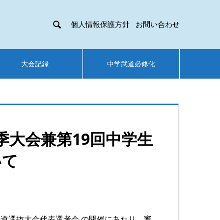

個人情報保護方針
お問い合わせ
大会記録
中学武道必修化
季大会兼第19回中学生
いて
道選抜大会代表選考会 の開催にあたり、審