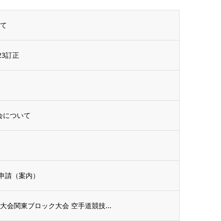
いて
3訂正
会について
申請（案内）
会関東ブロック大会 空手道競技...