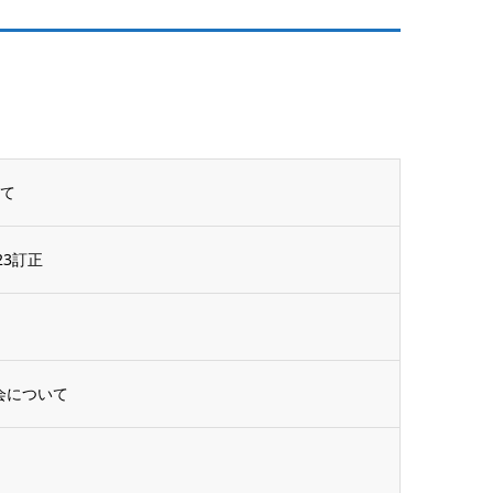
いて
3訂正
会について