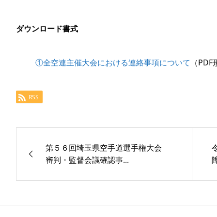
ダウンロード書式
①全空連主催大会における連絡事項について
（PDF
RSS
第５６回埼玉県空手道選手権大会
審判・監督会議確認事...